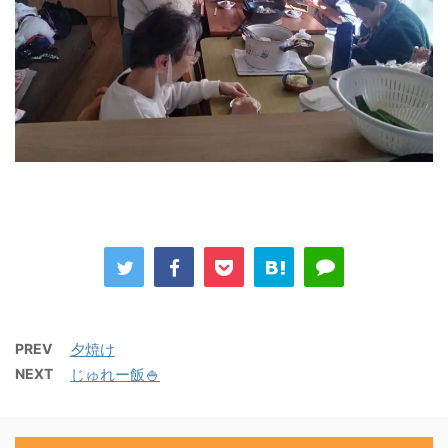
PREV
夕焼け
NEXT
じゅれー飯🍚