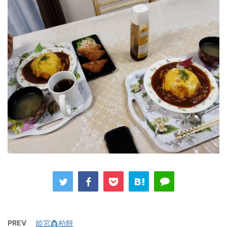
PREV
姫宮👸柏餅