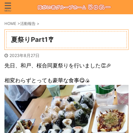
HOME
>
活動報告
>
夏祭りPart1🎐
2023年8月27日
先日、和戸、桜合同夏祭りを行いました👏🎉
相変わらずとっても豪華な食事😋🍙