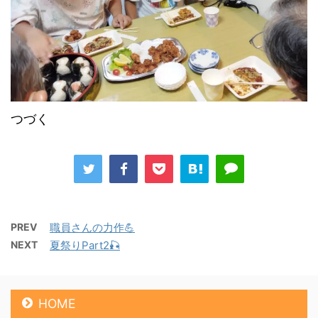
つづく
PREV
職員さんの力作💪
NEXT
夏祭りPart2🎣
HOME