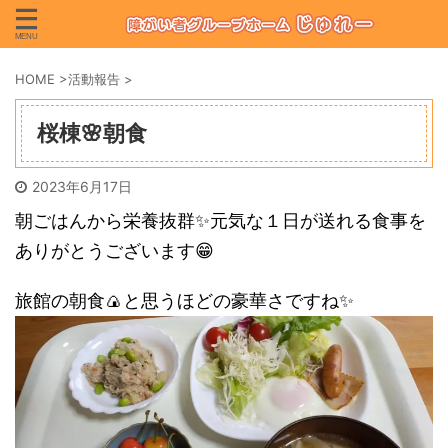
HOME
>
活動報告
>
桜棟🌸朝食
2023年6月17日
朝ごはんから栄養抜群✨元気な１日が送れる食事を
ありがとうございます😁
旅館の朝食🍙と思うほどの豪華さですね✨