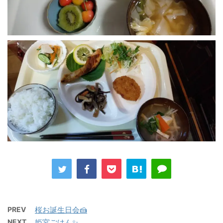
PREV
桜お誕生日会🍰
NEXT
姫宮ごはん✨